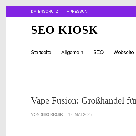
Zum
DATENSCHUTZ
IMPRESSUM
Inhalt
springen
SEO KIOSK
(Enter
drücken)
Startseite
Allgemein
SEO
Webseite
Vape Fusion: Großhandel f
VON
SEO-KIOSK
17. MAI 2025