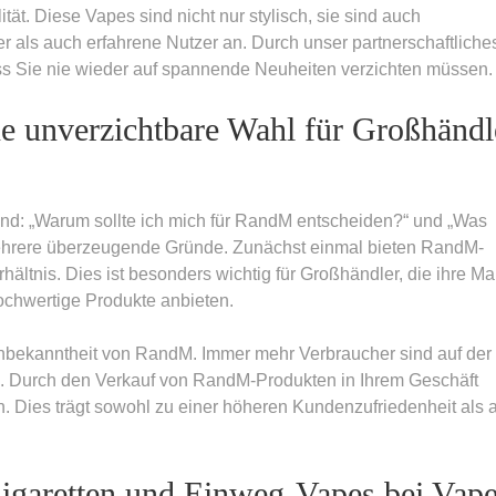
ät. Diese Vapes sind nicht nur stylisch, sie sind auch
 als auch erfahrene Nutzer an. Durch unser partnerschaftliche
ss Sie nie wieder auf spannende Neuheiten verzichten müssen.
 unverzichtbare Wahl für Großhändl
 sind: „Warum sollte ich mich für RandM entscheiden?“ und „Was
ehrere überzeugende Gründe. Zunächst einmal bieten RandM-
ältnis. Dies ist besonders wichtig für Großhändler, die ihre M
ochwertige Produkte anbieten.
kenbekanntheit von RandM. Immer mehr Verbraucher sind auf der
. Durch den Verkauf von RandM-Produkten in Ihrem Geschäft
. Dies trägt sowohl zu einer höheren Kundenzufriedenheit als 
igaretten und Einweg-Vapes bei Vap