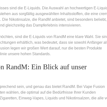
isses sind die E-Liquids. Die Auswahl an hochwertigen E-Liqui
ehen aus sorgfältig ausgewählten Inhaltsstoffen, die eine cre
Die Nikotinsalze, die RandM anbietet, sind besonders beliebt,
nd gleichzeitig das Dampferlebnis intensivieren.
öchten, sind die E-Liquids von RandM eine klare Wahl. Sie sin
htungen erhältlich, was bedeutet, dass sie sowohl Anfänger al
sion legen wir großen Wert darauf, nur die besten Produkte
tlinie unsere hohen Standards.
von RandM: Ein Blick auf unser
nsprechend sein, und genau das bietet RandM. Bei Vape Fusion
en wählen, die optimal auf die Bedürfnisse Ihrer Kunden
Zigaretten, Einweg-Vapes, Liquids und Nikotinsalzen, die alle 