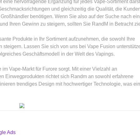
eine hervorragende Ergänzung für jedes Vape-Sortiment darste
 Geschmacksrichtungen und gleichzeitig die Qualität, die Kunde
e Großhändler benötigen. Wenn Sie also auf der Suche nach ein
 und Ihren Gewinn zu steigern, sollten Sie RandM in Betracht zi
sante Produkte in Ihr Sortiment aufzunehmen, die sowohl Ihre
 steigern. Lassen Sie sich von uns bei Vape Fusion unterstütz
lgreiches Geschäftsmodell in der Welt des Vapings.
 im Vape-Markt für Furore sorgt. Mit einer Vielzahl an
n Einwegprodukten richtet sich Randm an sowohl erfahrene
inieren trendiges Design mit hochwertiger Technologie, was ei
gle Ads