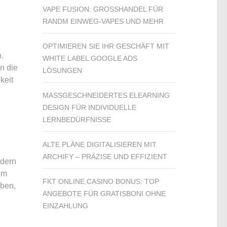
VAPE FUSION: GROSSHANDEL FÜR R
ANDM EINWEG-VAPES UND MEHR
OPTIMIEREN SIE IHR GESCHÄFT MIT
.
WHITE LABEL GOOGLE ADS
n die
LÖSUNGEN
keit
MASSGESCHNEIDERTES ELEARNING D
ESIGN FÜR INDIVIDUELLE L
ERNBEDÜRFNISSE
ALTE PLÄNE DIGITALISIEREN MIT
ARCHIFY – PRÄZISE UND EFFIZIENT
ndern
em
FKT ONLINE CASINO BONUS: TOP
iben,
ANGEBOTE FÜR GRATISBONI OHNE
EINZAHLUNG