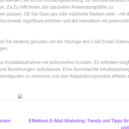
tzt werden, sei es zur Kundengewinnung, für Netzwerkaufbau o
n. Za Zu hilft Ihnen, die speziellen Anwendungsfälle zu
en passen. Ob Sie Start-ups oder etablierte Marken sind – mit 
eichweite signifikant erhöhen und die Interaktion mit potenziel
ind Sie bestens gerüstet, um die Vorzüge des Cold Email Outre
gen.
 zur Kontaktaufnahme mit potenziellen Kunden. Es erfordert sorgf
n und Beziehungen aufzubauen. Eine durchdachte Inhaltsplanun
twortquoten zu erreichen und den Akquisitionsprozess effektiv 
besten
Effektives E-Mail-Marketing: Trends und Tipps fü
und