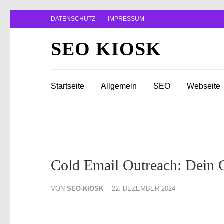
Zum
DATENSCHUTZ
IMPRESSUM
Inhalt
springen
SEO KIOSK
(Enter
drücken)
Startseite
Allgemein
SEO
Webseite
Cold Email Outreach: Dein G
VON
SEO-KIOSK
22. DEZEMBER 2024