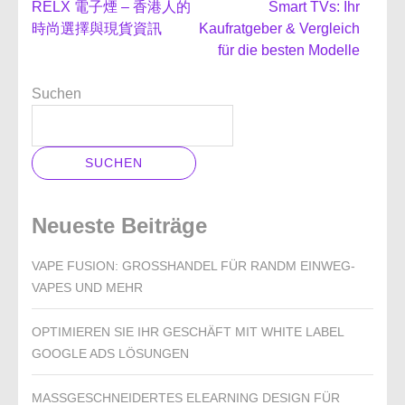
Beitragsnavigation
RELX 電子煙 – 香港人的
Smart TVs: Ihr
時尚選擇與現貨資訊
Kaufratgeber & Vergleich
für die besten Modelle
Suchen
SUCHEN
Neueste Beiträge
VAPE FUSION: GROSSHANDEL FÜR RANDM EINWEG-V
APES UND MEHR
OPTIMIEREN SIE IHR GESCHÄFT MIT WHITE LABEL
GOOGLE ADS LÖSUNGEN
MASSGESCHNEIDERTES ELEARNING DESIGN FÜR I