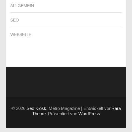
ALLGEMEIN
SEO
WEBSEITE
© 2026
Seo Kiosk
. Metro Magazine | Entwickelt von
Rara
Theme
. Präsentiert von
WordPress