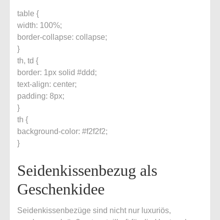
table {
width: 100%;
border-collapse: collapse;
}
th, td {
border: 1px solid #ddd;
text-align: center;
padding: 8px;
}
th {
background-color: #f2f2f2;
}
Seidenkissenbezug als
Geschenkidee
Seidenkissenbezüge sind nicht nur luxuriös,